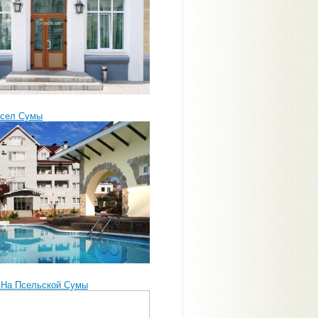
Псел Сумы
 На Псельской Сумы