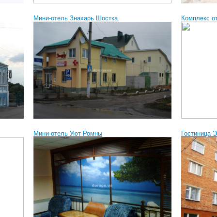
Мини-отель Знахарь Шостка
Комплекс о
Мини-отель Уют Ромны
Гостиница Э