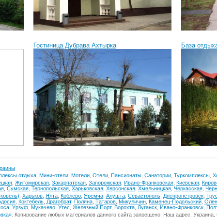
Гостиница Дубрава Ахтырка
База отдых
краины
плексы отдыха
,
Мини-отели
,
Мотели
,
Отели
,
Пансионаты
,
Санатории
,
Туркомплексы
,
Х
ецкая
,
Житомирская
,
Закарпатская
,
Запорожская
,
Ивано-Франковская
,
Киевская
,
Киров
ая
,
Сумская
,
Тернопольская
,
Харьковская
,
Херсонская
,
Хмельницкая
,
Черкасская
,
Черн
ковель)
,
Харьков
,
Ялта
,
Коблево
,
Яремча
,
Алушта
,
Севастополь
,
Днепропетровск
,
Тру
одосия
,
Коктебель
,
Драгобрат
,
Поляна
,
Татаров
,
Микуличин
,
Каменец-Подольский
,
Олен
коса
,
Урзуф
,
Мукачево
,
Утес
,
Железный Порт
,
Ворохта
,
Луганск
,
Ивано-Франковск
,
Пол
овка»
. Копирование любых материалов данного сайта запрещено. Наш адрес: Украина, О