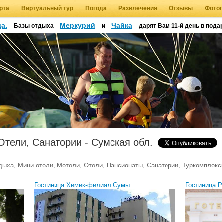
рта
Виртуальный тур
Погода
Развлечения
Отзывы
Фото
а.
Меркурий
Чайка
Базы отдыха
и
дарят Вам 11-й день в подар
Отели, Санатории - Сумская обл.
дыха, Мини-отели, Мотели, Отели, Пансионаты, Санатории, Туркомплекс
Гостиница Химик-филиал Сумы
Гостиница 