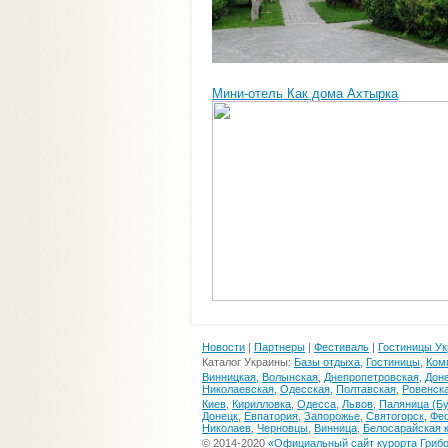
Мини-отель Как дома Ахтырка
Новости
|
Партнеры
|
Фестиваль
|
Гостиницы У
Каталог Украины:
Базы отдыха
,
Гостиницы
,
Ком
Винницкая
,
Волынская
,
Днепропетровская
,
Дон
Николаевская
,
Одесская
,
Полтавская
,
Ровенск
Киев
,
Кирилловка
,
Одесса
,
Львов
,
Паляница (Бу
Донецк
,
Евпатория
,
Запорожье
,
Святогорск
,
Фе
Николаев
,
Черновцы
,
Винница
,
Белосарайская 
© 2014-2020
«Официальный сайт курорта Гриб