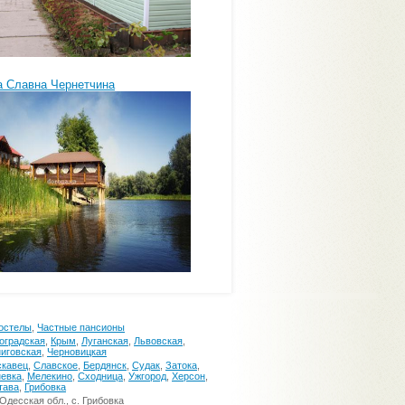
а Славна Чернетчина
остелы
,
Частные пансионы
оградская
,
Крым
,
Луганская
,
Львовская
,
иговская
,
Черновицкая
скавец
,
Славское
,
Бердянск
,
Судак
,
Затока
,
евка
,
Мелекино
,
Сходница
,
Ужгород
,
Херсон
,
тава
,
Грибовка
десская обл., с. Грибовка