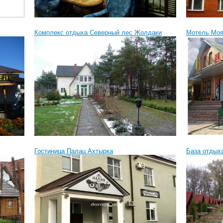
Комплекс отдыха Северный лес Жолдаки
Мотель Моя
Гостиница Палац Ахтырка
База отдых