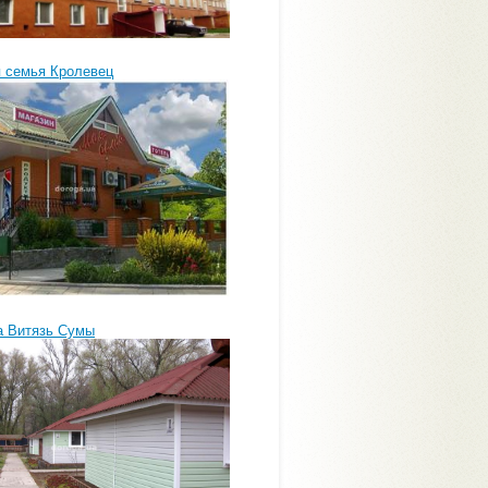
 семья Кролевец
а Витязь Сумы