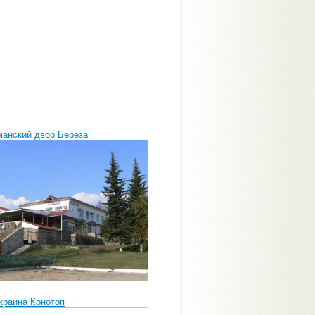
манский двор Береза
краина Конотоп