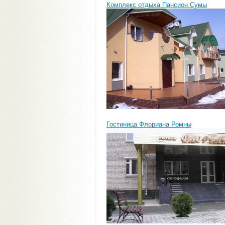
Комплекс отдыха Пансион Сумы
Гостиница Флориана Ромны