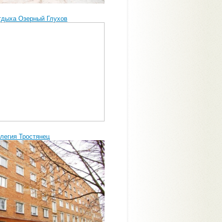
тдыха Озерный Глухов
легия Тростянец