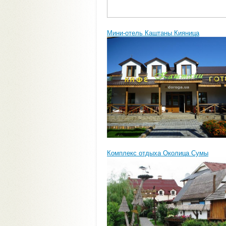
Мини-отель Каштаны Кияница
Комплекс отдыха Околица Сумы