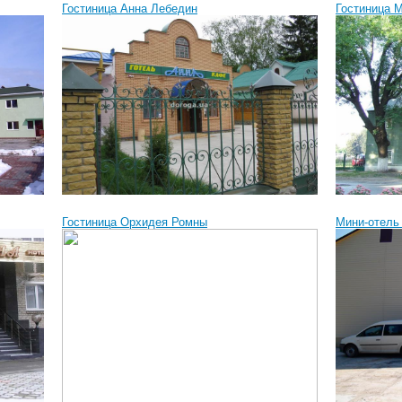
Гостиница Анна Лебедин
Гостиница 
Гостиница Орхидея Ромны
Мини-отель