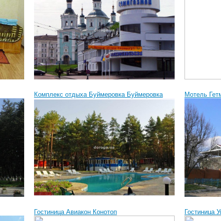
Комплекс отдыха Буймеровка Буймеровка
Мотель Гет
Гостиница Авиакон Конотоп
Гостиница У