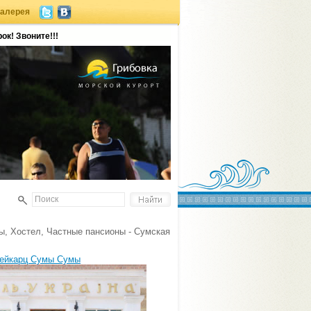
галерея
ок! Звоните!!!
ы, Хостел, Частные пансионы - Сумская
Рейкарц Сумы Сумы