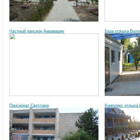
Частный пансион Аквамарин
База отдыха Волн
Пансионат Светлана
Комплекс отдыха 