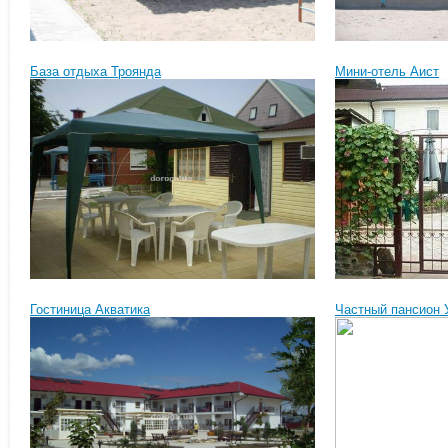
База отдыха Троянда
Мини-отель Аист
Гостиница Акватика
Частный пансион 