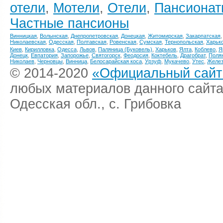
отели
,
Мотели
,
Отели
,
Пансионат
Частные пансионы
Винницкая
,
Волынская
,
Днепропетровская
,
Донецкая
,
Житомирская
,
Закарпатская
Николаевская
,
Одесская
,
Полтавская
,
Ровенская
,
Сумская
,
Тернопольская
,
Харьк
Киев
,
Кирилловка
,
Одесса
,
Львов
,
Паляница (Буковель)
,
Харьков
,
Ялта
,
Коблево
,
Я
Донецк
,
Евпатория
,
Запорожье
,
Святогорск
,
Феодосия
,
Коктебель
,
Драгобрат
,
Поля
Николаев
,
Черновцы
,
Винница
,
Белосарайская коса
,
Урзуф
,
Мукачево
,
Утес
,
Желез
© 2014-2020
«Официальный сайт 
любых материалов данного сайта
Одесская обл., с. Грибовка