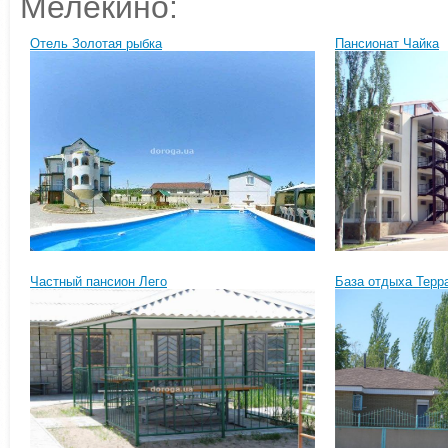
Мелекино:
Отель Золотая рыбка
Пансионат Чайка
Частный пансион Лего
База отдыха Терр