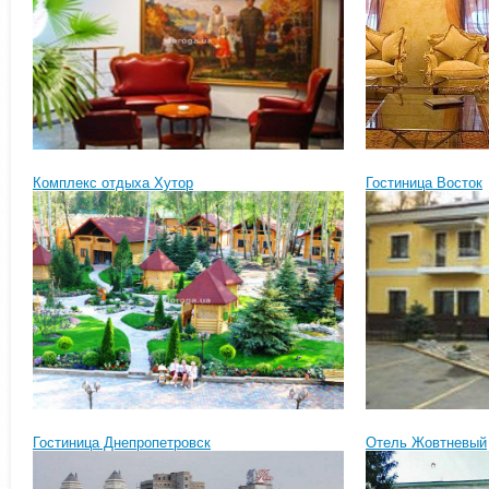
Комплекс отдыха Хутор
Гостиница Восток
Гостиница Днепропетровск
Отель Жовтневый