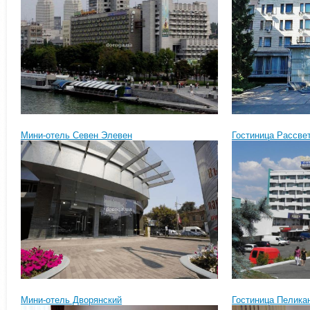
Мини-отель Севен Элевен
Гостиница Рассве
Мини-отель Дворянский
Гостиница Пелика