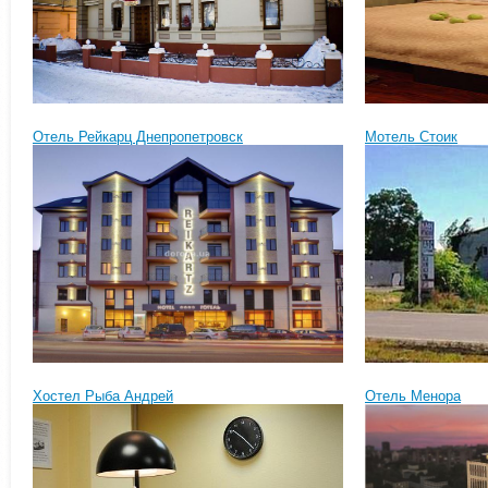
Отель Рейкарц Днепропетровск
Мотель Стоик
Хостел Рыба Андрей
Отель Менора