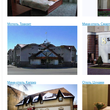
Мотель Транзит
Мини-отель Смарт
Мини-отель Каприз
Отель Цунами