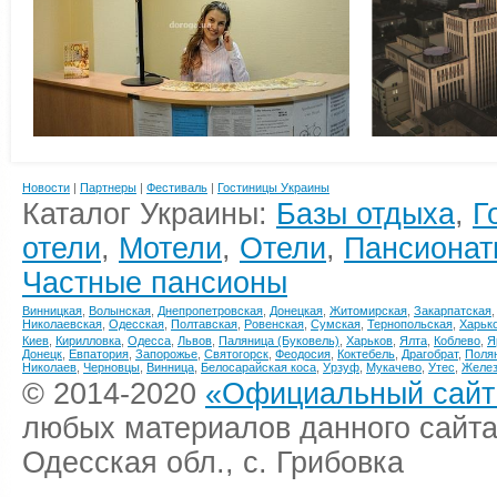
Новости
|
Партнеры
|
Фестиваль
|
Гостиницы Украины
Каталог Украины:
Базы отдыха
,
Г
отели
,
Мотели
,
Отели
,
Пансионат
Частные пансионы
Винницкая
,
Волынская
,
Днепропетровская
,
Донецкая
,
Житомирская
,
Закарпатская
Николаевская
,
Одесская
,
Полтавская
,
Ровенская
,
Сумская
,
Тернопольская
,
Харьк
Киев
,
Кирилловка
,
Одесса
,
Львов
,
Паляница (Буковель)
,
Харьков
,
Ялта
,
Коблево
,
Я
Донецк
,
Евпатория
,
Запорожье
,
Святогорск
,
Феодосия
,
Коктебель
,
Драгобрат
,
Поля
Николаев
,
Черновцы
,
Винница
,
Белосарайская коса
,
Урзуф
,
Мукачево
,
Утес
,
Желез
© 2014-2020
«Официальный сайт 
любых материалов данного сайта
Одесская обл., с. Грибовка