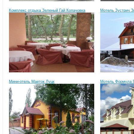
Комплекс отдыха Зеленый Гай Копачовка
Мотель Зустрич З
Мини-отель Маеток Луцк
Мотель Формула 