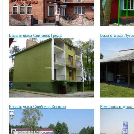
База отдыха Свитанок Гряда
База отдыха Луго
База отдыха Срибница Крымно
Комплекс отдыха 