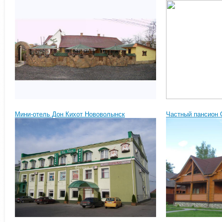
Мини-отель Дон Кихот Нововолынск
Частный пансион 