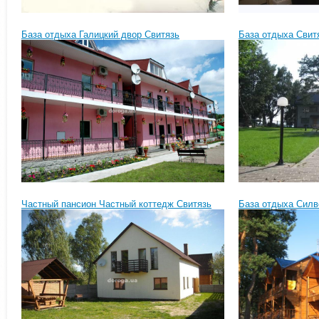
База отдыха Галицкий двор Свитязь
База отдыха Свит
Частный пансион Частный коттедж Свитязь
База отдыха Силв