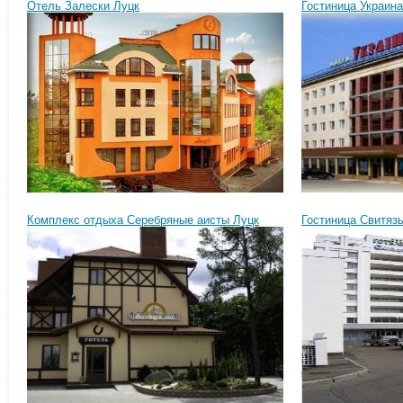
Отель Залески Луцк
Гостиница Украина
Комплекс отдыха Серебряные аисты Луцк
Гостиница Свитяз