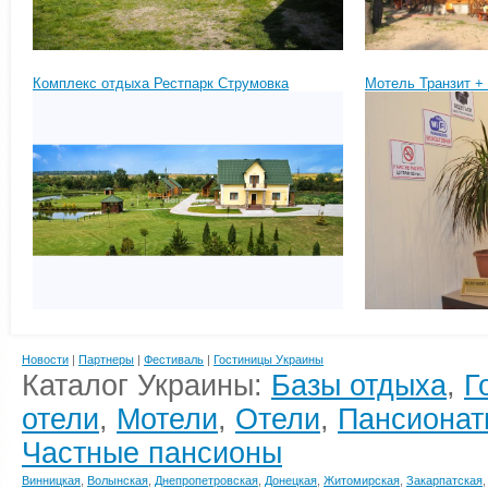
Комплекс отдыха Рестпарк Струмовка
Мотель Транзит +
Новости
|
Партнеры
|
Фестиваль
|
Гостиницы Украины
Каталог Украины:
Базы отдыха
,
Г
отели
,
Мотели
,
Отели
,
Пансионат
Частные пансионы
Винницкая
,
Волынская
,
Днепропетровская
,
Донецкая
,
Житомирская
,
Закарпатская