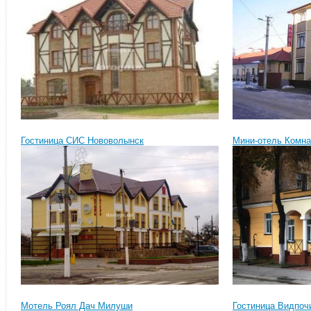
Гостиница СИС Нововолынск
Мини-отель Комна
Мотель Роял Дач Милуши
Гостиница Видпо