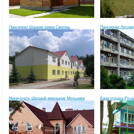
Пансионат Шацкие озера Свитязь
Пансионат Лесная
Мини-отель Щедрый мирошник Мельники
База отдыха Руса