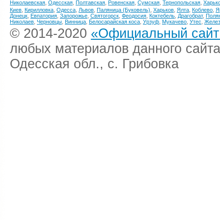
Николаевская
,
Одесская
,
Полтавская
,
Ровенская
,
Сумская
,
Тернопольская
,
Харьк
Киев
,
Кирилловка
,
Одесса
,
Львов
,
Паляница (Буковель)
,
Харьков
,
Ялта
,
Коблево
,
Я
Донецк
,
Евпатория
,
Запорожье
,
Святогорск
,
Феодосия
,
Коктебель
,
Драгобрат
,
Поля
Николаев
,
Черновцы
,
Винница
,
Белосарайская коса
,
Урзуф
,
Мукачево
,
Утес
,
Желез
© 2014-2020
«Официальный сайт 
любых материалов данного сайта
Одесская обл., с. Грибовка