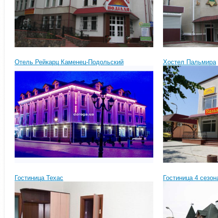
Отель Рейкарц Каменец-Подольский
Хостел Пальмира
Гостиница Техас
Гостиница 4 сезон