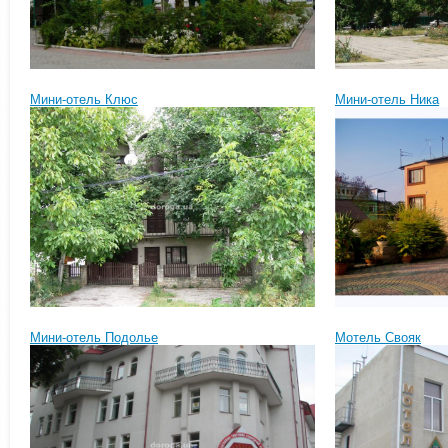
Мини-отель Клюс
Мини-отель Ника
Мини-отель Подолье
Мотель Свояк