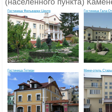
(населенного пункта) Камен
Гостиница Фильварки Центр
Гостиница Гала-О
Гостиница Гетман
Мини-отель Стары