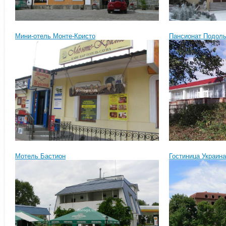
Мини-отель Монте-Кристо
Пансионат Подол
Мотель Бастион
Гостиница Украина