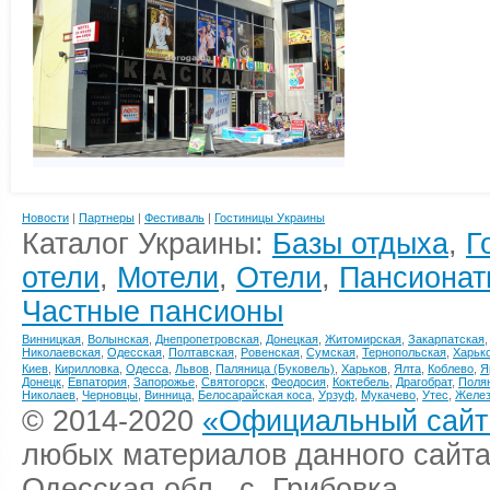
Новости
|
Партнеры
|
Фестиваль
|
Гостиницы Украины
Каталог Украины:
Базы отдыха
,
Г
отели
,
Мотели
,
Отели
,
Пансионат
Частные пансионы
Винницкая
,
Волынская
,
Днепропетровская
,
Донецкая
,
Житомирская
,
Закарпатская
Николаевская
,
Одесская
,
Полтавская
,
Ровенская
,
Сумская
,
Тернопольская
,
Харьк
Киев
,
Кирилловка
,
Одесса
,
Львов
,
Паляница (Буковель)
,
Харьков
,
Ялта
,
Коблево
,
Я
Донецк
,
Евпатория
,
Запорожье
,
Святогорск
,
Феодосия
,
Коктебель
,
Драгобрат
,
Поля
Николаев
,
Черновцы
,
Винница
,
Белосарайская коса
,
Урзуф
,
Мукачево
,
Утес
,
Желез
© 2014-2020
«Официальный сайт 
любых материалов данного сайта
Одесская обл., с. Грибовка