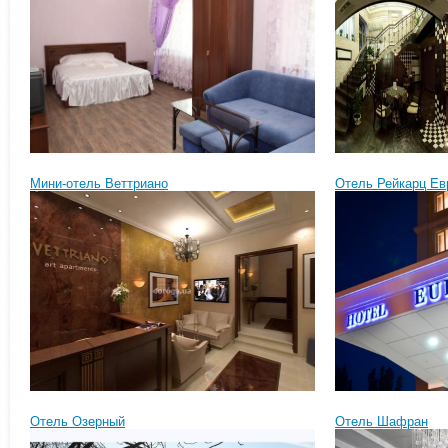
Мини-отель Веттриано
Отель Рейкарц Ев
Отель Озерный
Отель Шафран