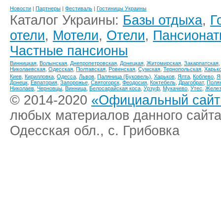
Новости
|
Партнеры
|
Фестиваль
|
Гостиницы Украины
Каталог Украины:
Базы отдыха
,
Г
отели
,
Мотели
,
Отели
,
Пансионат
Частные пансионы
Винницкая
,
Волынская
,
Днепропетровская
,
Донецкая
,
Житомирская
,
Закарпатская
Николаевская
,
Одесская
,
Полтавская
,
Ровенская
,
Сумская
,
Тернопольская
,
Харьк
Киев
,
Кирилловка
,
Одесса
,
Львов
,
Паляница (Буковель)
,
Харьков
,
Ялта
,
Коблево
,
Я
Донецк
,
Евпатория
,
Запорожье
,
Святогорск
,
Феодосия
,
Коктебель
,
Драгобрат
,
Поля
Николаев
,
Черновцы
,
Винница
,
Белосарайская коса
,
Урзуф
,
Мукачево
,
Утес
,
Желез
© 2014-2020
«Официальный сайт 
любых материалов данного сайта
Одесская обл., с. Грибовка