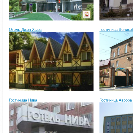
Отель Джон Хьюз
Гостиница Велико
Гостиница Нива
Гостиница Аврора