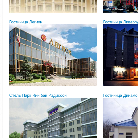
Гостиница Легион
Гостиница Ливерп
Отель Парк Инн бай Рэдиссон
Гостиница Динамо