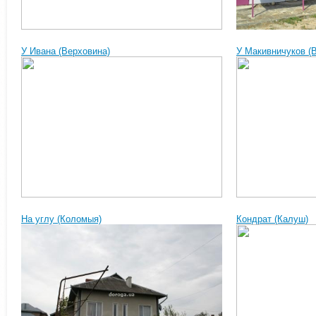
У Ивана (Верховина)
У Макивничуков (
На углу (Коломыя)
Кондрат (Калуш)