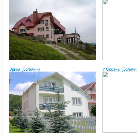
Эрика (Солочин)
У Оксаны (Солочи