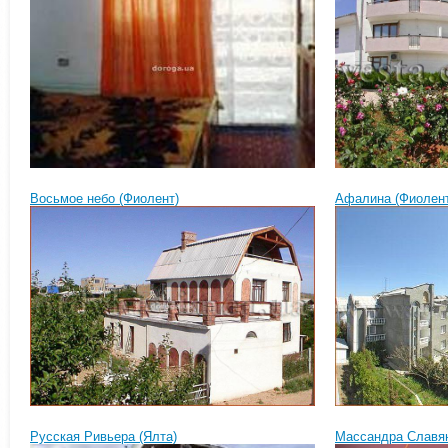
Восьмое небо (Фиолент)
Афалина (Фиолент
Русская Ривьера (Ялта)
Массандра Славян