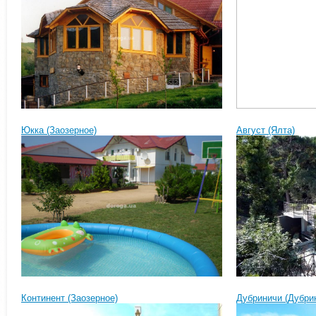
Юкка (Заозерное)
Август (Ялта)
Континент (Заозерное)
Дубриничи (Дубри