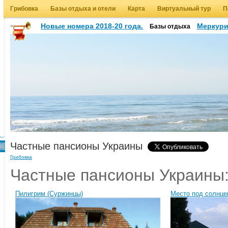
Грибовка
Базы отдыха и отели
Карта
Виртуальный тур
П
Новые номера 2018-20 года.
Меркур
Базы отдыха
Частные пансионы Украины
Грибовка
Частные пансионы Украины
Пилигрим (Суржинцы)
Место под солнце