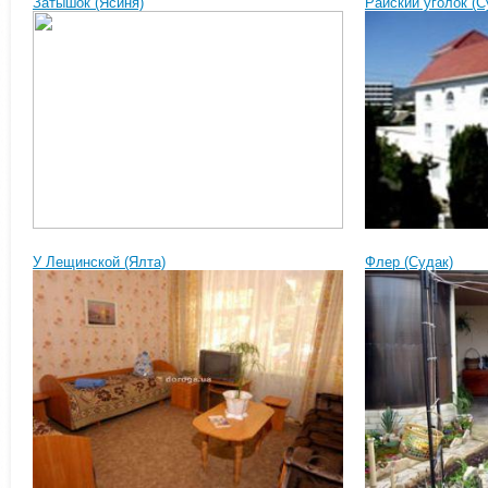
Затышок (Ясиня)
Райский уголок (С
У Лещинской (Ялта)
Флер (Судак)