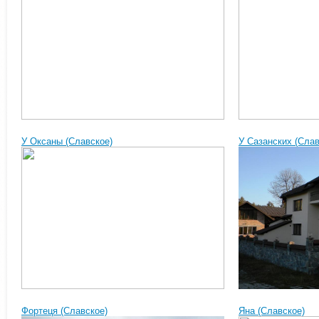
У Оксаны (Славское)
У Сазанских (Слав
Фортеця (Славское)
Яна (Славское)