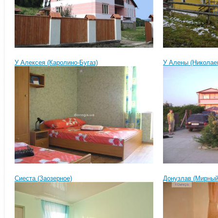
У Алексея (Каролино-Бугаз)
У Алены (Николае
Сиеста (Заозерное)
Донузлав (Мирный