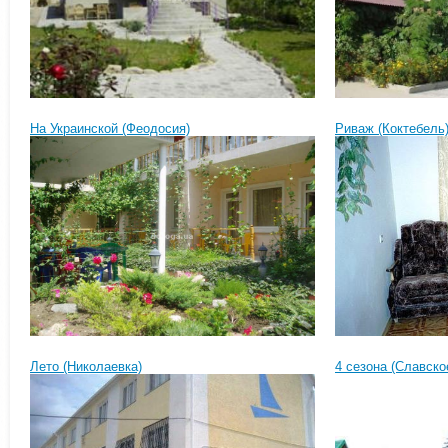
На Украинской (Феодосия)
Риваж (Коктебель
Лето (Николаевка)
4 сезона (Славско