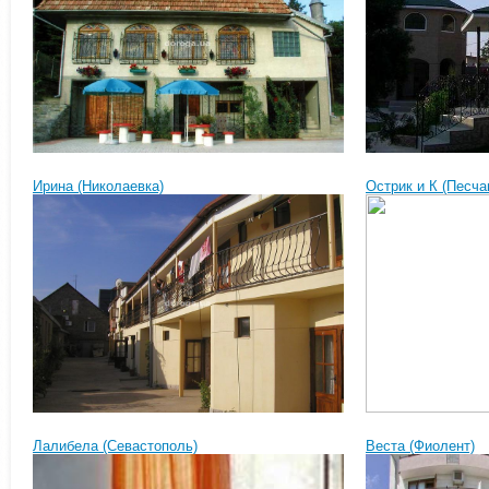
Ирина (Николаевка)
Острик и К (Песча
Лалибела (Севастополь)
Веста (Фиолент)