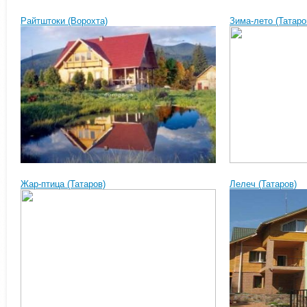
Райтштоки (Ворохта)
Зима-лето (Татаро
Жар-птица (Татаров)
Лелеч (Татаров)