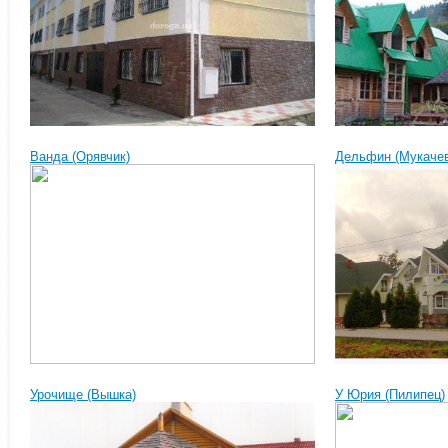
Ванда (Орявчик)
Дельфин (Мукачев
Урочище (Вышка)
У Юрия (Пилипец)