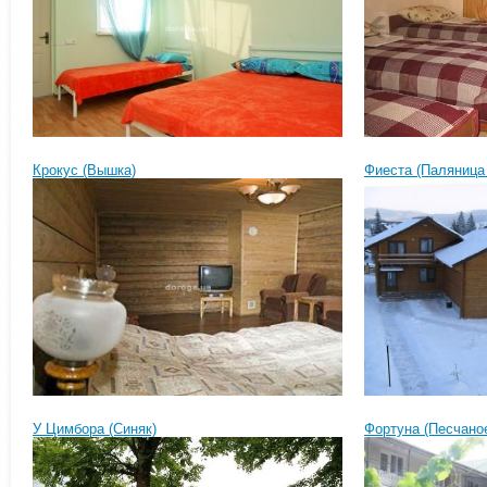
Крокус (Вышка)
Фиеста (Паляница 
У Цимбора (Синяк)
Фортуна (Песчано