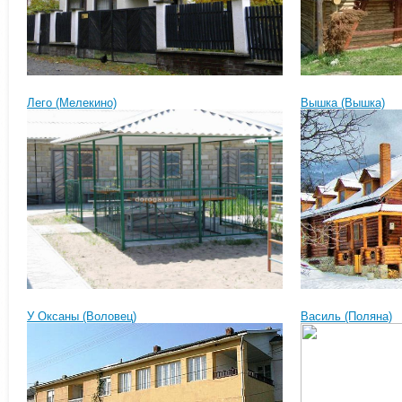
Лего (Мелекино)
Вышка (Вышка)
У Оксаны (Воловец)
Василь (Поляна)