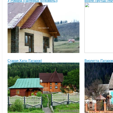
У Романа (Паляница (Буковель))
Возле Прутца (Яб
Старая Хата (Татаров)
Виолетта (Татаров