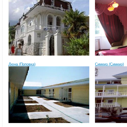
Дюна (Поповка)
Симеиз (Симеиз)