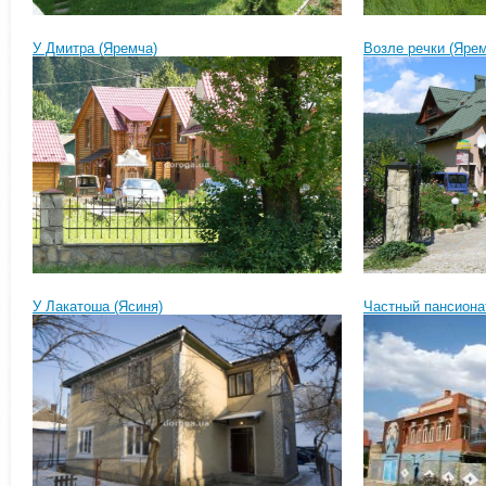
У Дмитра (Яремча)
Возле речки (Яре
У Лакатоша (Ясиня)
Частный пансиона