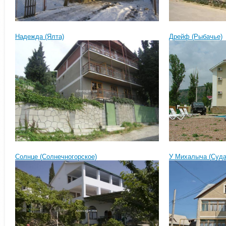
Надежда (Ялта)
Дрейф (Рыбачье)
Солнце (Солнечногорское)
У Михалыча (Суда