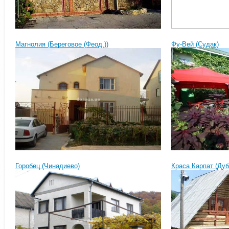
Магнолия (Береговое (Феод.))
Фу-Вей (Судак)
Горобец (Чинадиево)
Краса Карпат (Дуб