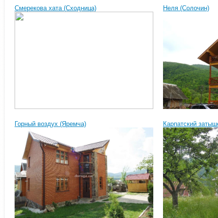
Смерекова хата (Сходница)
Неля (Солочин)
Горный воздух (Яремча)
Карпатский затыш