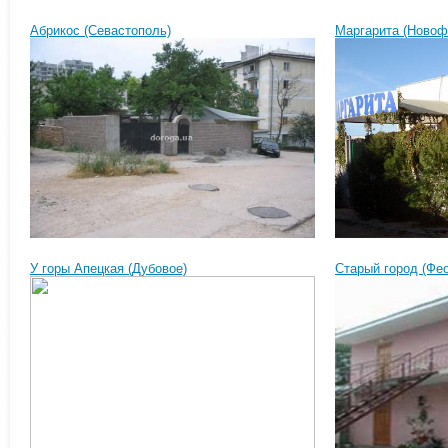
Абрикос (Севастополь)
Маргарита (Новоф
У горы Апецкая (Дубовое)
Старый город (Фе