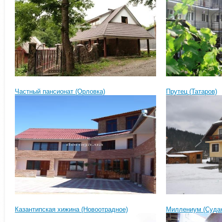
Частный пансионат (Орловка)
Прутец (Татаров)
Казантипская хижина (Новоотрадное)
Миллениум (Судак