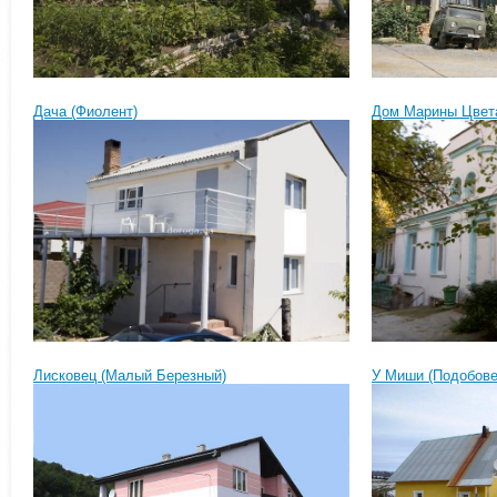
Дача (Фиолент)
Дом Марины Цвета
Лисковец (Малый Березный)
У Миши (Подобове