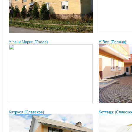
У пани Марии (Сколе)
У Эли (Поляна)
Катруся (Славское)
Коттедж (Славско