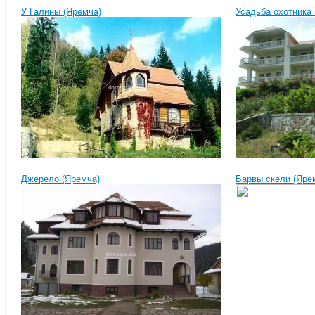
У Галины (Яремча)
Усадьба охотника 
Джерело (Яремча)
Барвы скели (Яре