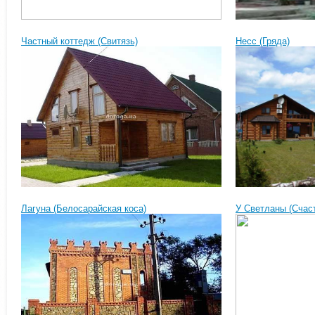
Частный коттедж (Свитязь)
Несс (Гряда)
Лагуна (Белосарайская коса)
У Светланы (Счас