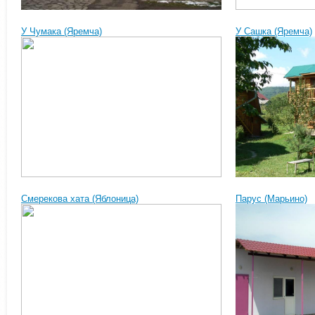
У Чумака (Яремча)
У Сашка (Яремча)
Смерекова хата (Яблоница)
Парус (Марьино)