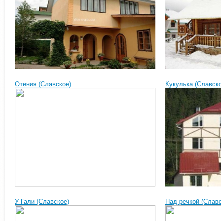
Отения (Славское)
Кукулька (Славско
У Гали (Славское)
Над речкой (Славс