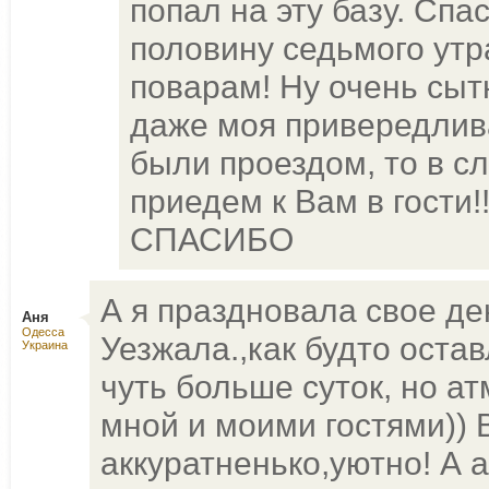
попал на эту базу. Сп
половину седьмого утра
поварам! Ну очень сыт
даже моя привередлива
были проездом, то в 
приедем к Вам в гости!
СПАСИБО
А я праздновала свое ден
Аня
Одесса
Уезжала.,как будто оста
Украина
чуть больше суток, но а
мной и моими гостями)) 
аккуратненько,уютно! А 