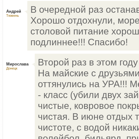
В очередной раз остана
Андрей
Тюмень
Хорошо отдохнули, море 
столовой питание хороше
подлиннее!!! Спасибо!
Второй раз в этом год
Мирослава
Донецк
На майские с друзьям
оттянулись на УРА!!! 
- класс (убили двух з
чистые, ковровое покр
чистая. В июне отдых 
чистоте, с водой никак
волейбол, бильярд, пр