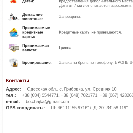
детей:
предоставления дополнительного места
Дети от 7-ми лет считаются взрослыми.
Домашние
Запрещены.
животные:
Принимаемые
кредитные
Кредитные карты не принимаются.
карты:
Принимаемая
Гривна.
валюта:
Бронирование:
Заявка на бронь по телефону. БРОН
Контакты
Адрес:
Одесская обл., с. Грибовка, ул. Средняя 10
тел.:
+38 (094) 9544771, +38 (048) 7021771, +38 (067) 42826
е-mail:
bo.chajka@gmail.com
GPS координаты:
Ш: 46° 11' 55.9716" / Д: 30° 34' 58.119"