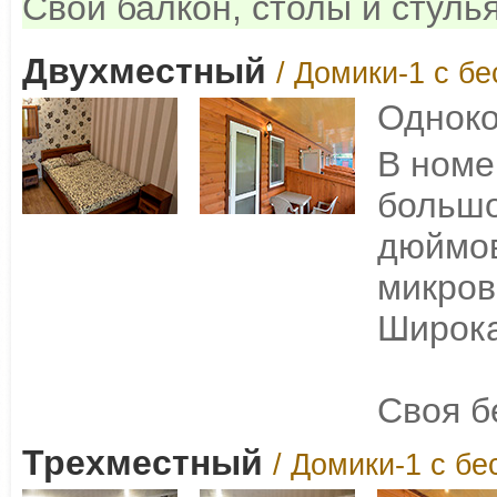
Свой балкон, столы и стуль
Двухместный
/ Домики-1 с б
Одноко
В номе
большо
дюймов
микров
Широка
Своя б
Трехместный
/ Домики-1 с бе