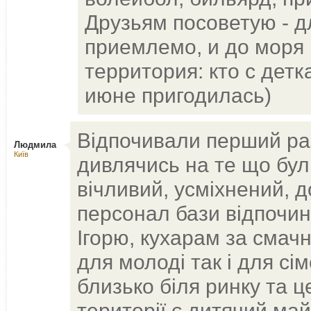
Друзьям посоветую - дл
приемлемо, и до моря 
территория: кто с дет
июне пригодилась)
Відпочивали перший ра
Людмила
Київ
дивлячись на те що були
вічливий, усміхнений, 
персонал бази відпочин
Ігорю, кухарам за смачн
для молоді так і для сі
близько біля ринку та ц
території є дитячий ма