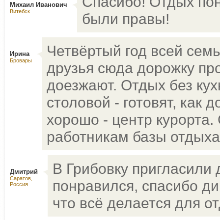
Спасибо! Отдых пон
Михаил Иванович
Витебск
были правы!
Четвёртый год всей семь
Ирина
Бровары
друзья сюда дорожку про
доезжают. Отдых без кухн
столовой - готовят, как 
хорошо - центр курорта
работникам базы отдыха 
В Грибовку пригласили 
Дмитрий
Саратов,
понравился, спасибо ди
Россия
что всё делается для 