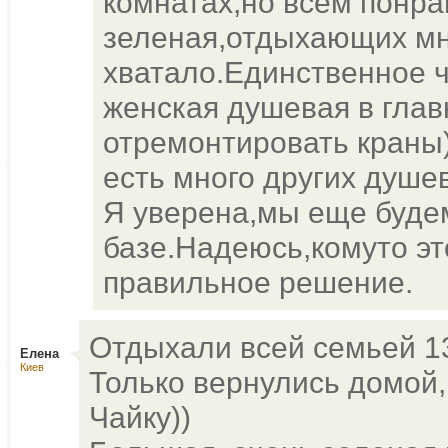
комнатах,но всем понр
зеленая,отдыхающих мн
хватало.Единственное ч
женская душевая в глав
отремонтировать краны)
есть много других душе
Я уверена,мы еще будем
базе.Надеюсь,комуто эт
правильное решение.
Отдыхали всей семьей 13.
Елена
Киев
Только вернулись домой,
Чайку))