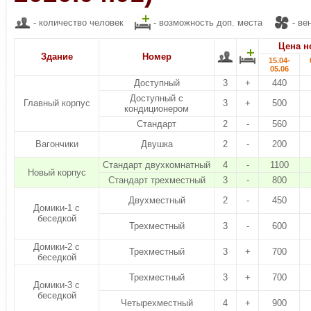
- количество человек
- возможность доп. места
- ве
Цена но
Здание
Номер
15.04-
05.06
Доступный
3
+
440
Доступный с
Главный корпус
3
+
500
кондиционером
Стандарт
2
-
560
Вагончики
Двушка
2
-
200
Стандарт двухкомнатный
4
-
1100
Новый корпус
Стандарт трехместный
3
-
800
Двухместный
2
-
450
Домики-1 с
беседкой
Трехместный
3
-
600
Домики-2 с
Трехместный
3
+
700
беседкой
Трехместный
3
+
700
Домики-3 с
беседкой
Четырехместный
4
+
900