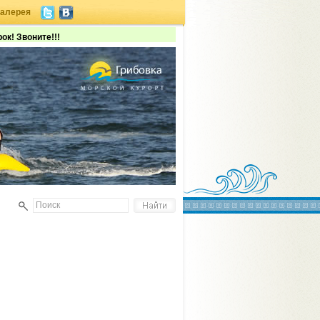
галерея
ок! Звоните!!!