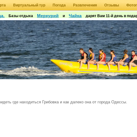
рта
Виртуальный тур
Погода
Развлечения
Отзывы
Фото
а.
Меркурий
Чайка
Базы отдыха
и
дарят Вам 11-й день в подар
видеть где находиться Грибовка и как далеко она от города Одессы.