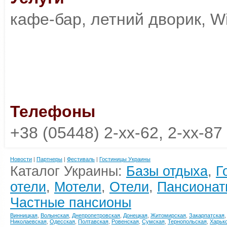
кафе-бар, летний дворик, Wi
Телефоны
+38 (05448) 2-xx-62, 2-xx-87
Новости
|
Партнеры
|
Фестиваль
|
Гостиницы Украины
Каталог Украины:
Базы отдыха
,
Г
отели
,
Мотели
,
Отели
,
Пансионат
Частные пансионы
Винницкая
,
Волынская
,
Днепропетровская
,
Донецкая
,
Житомирская
,
Закарпатская
Николаевская
,
Одесская
,
Полтавская
,
Ровенская
,
Сумская
,
Тернопольская
,
Харьк