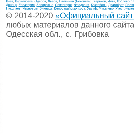
Киев
,
Кирилловка
,
Одесса
,
Львов
,
Паляница (Буковель)
,
Харьков
,
Ялта
,
Коблево
,
Я
Донецк
,
Евпатория
,
Запорожье
,
Святогорск
,
Феодосия
,
Коктебель
,
Драгобрат
,
Поля
Николаев
,
Черновцы
,
Винница
,
Белосарайская коса
,
Урзуф
,
Мукачево
,
Утес
,
Желез
© 2014-2020
«Официальный сайт 
любых материалов данного сайта
Одесская обл., с. Грибовка