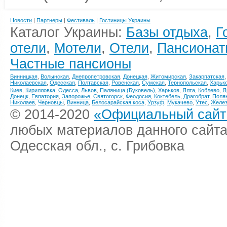
Новости
|
Партнеры
|
Фестиваль
|
Гостиницы Украины
Каталог Украины:
Базы отдыха
,
Г
отели
,
Мотели
,
Отели
,
Пансионат
Частные пансионы
Винницкая
,
Волынская
,
Днепропетровская
,
Донецкая
,
Житомирская
,
Закарпатская
Николаевская
,
Одесская
,
Полтавская
,
Ровенская
,
Сумская
,
Тернопольская
,
Харьк
Киев
,
Кирилловка
,
Одесса
,
Львов
,
Паляница (Буковель)
,
Харьков
,
Ялта
,
Коблево
,
Я
Донецк
,
Евпатория
,
Запорожье
,
Святогорск
,
Феодосия
,
Коктебель
,
Драгобрат
,
Поля
Николаев
,
Черновцы
,
Винница
,
Белосарайская коса
,
Урзуф
,
Мукачево
,
Утес
,
Желез
© 2014-2020
«Официальный сайт 
любых материалов данного сайта
Одесская обл., с. Грибовка