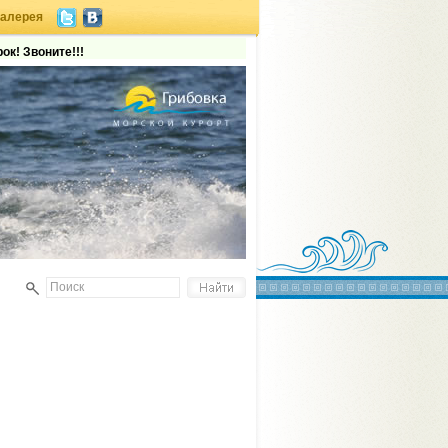
галерея
ок! Звоните!!!