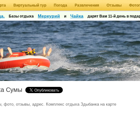
рта
Виртуальный тур
Погода
Развлечения
Отзывы
Фото
а.
Меркурий
Чайка
Базы отдыха
и
дарят Вам 11-й день в подар
ка Сумы
, фото, отзывы, адрес. Комплекс отдыха Здыбанка на карте