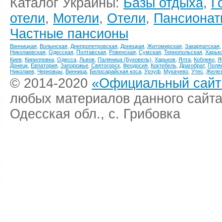
Каталог Украины:
Базы отдыха
,
Г
отели
,
Мотели
,
Отели
,
Пансионат
Частные пансионы
Винницкая
,
Волынская
,
Днепропетровская
,
Донецкая
,
Житомирская
,
Закарпатская
Николаевская
,
Одесская
,
Полтавская
,
Ровенская
,
Сумская
,
Тернопольская
,
Харьк
Киев
,
Кирилловка
,
Одесса
,
Львов
,
Паляница (Буковель)
,
Харьков
,
Ялта
,
Коблево
,
Я
Донецк
,
Евпатория
,
Запорожье
,
Святогорск
,
Феодосия
,
Коктебель
,
Драгобрат
,
Поля
Николаев
,
Черновцы
,
Винница
,
Белосарайская коса
,
Урзуф
,
Мукачево
,
Утес
,
Желез
© 2014-2020
«Официальный сайт 
любых материалов данного сайта
Одесская обл., с. Грибовка