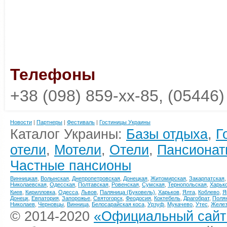
Телефоны
+38 (098) 859-xx-85, (05446)
Новости
|
Партнеры
|
Фестиваль
|
Гостиницы Украины
Каталог Украины:
Базы отдыха
,
Г
отели
,
Мотели
,
Отели
,
Пансионат
Частные пансионы
Винницкая
,
Волынская
,
Днепропетровская
,
Донецкая
,
Житомирская
,
Закарпатская
Николаевская
,
Одесская
,
Полтавская
,
Ровенская
,
Сумская
,
Тернопольская
,
Харьк
Киев
,
Кирилловка
,
Одесса
,
Львов
,
Паляница (Буковель)
,
Харьков
,
Ялта
,
Коблево
,
Я
Донецк
,
Евпатория
,
Запорожье
,
Святогорск
,
Феодосия
,
Коктебель
,
Драгобрат
,
Поля
Николаев
,
Черновцы
,
Винница
,
Белосарайская коса
,
Урзуф
,
Мукачево
,
Утес
,
Желез
© 2014-2020
«Официальный сайт 