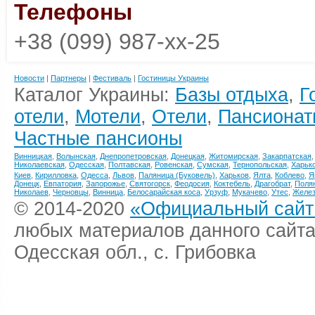
Телефоны
+38 (099) 987-xx-25
Новости
|
Партнеры
|
Фестиваль
|
Гостиницы Украины
Каталог Украины:
Базы отдыха
,
Г
отели
,
Мотели
,
Отели
,
Пансионат
Частные пансионы
Винницкая
,
Волынская
,
Днепропетровская
,
Донецкая
,
Житомирская
,
Закарпатская
Николаевская
,
Одесская
,
Полтавская
,
Ровенская
,
Сумская
,
Тернопольская
,
Харьк
Киев
,
Кирилловка
,
Одесса
,
Львов
,
Паляница (Буковель)
,
Харьков
,
Ялта
,
Коблево
,
Я
Донецк
,
Евпатория
,
Запорожье
,
Святогорск
,
Феодосия
,
Коктебель
,
Драгобрат
,
Поля
Николаев
,
Черновцы
,
Винница
,
Белосарайская коса
,
Урзуф
,
Мукачево
,
Утес
,
Желез
© 2014-2020
«Официальный сайт 
любых материалов данного сайта
Одесская обл., с. Грибовка