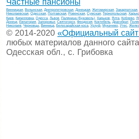
Частные пансионы
Винницкая
,
Волынская
,
Днепропетровская
,
Донецкая
,
Житомирская
,
Закарпатская
Николаевская
,
Одесская
,
Полтавская
,
Ровенская
,
Сумская
,
Тернопольская
,
Харьк
Киев
,
Кирилловка
,
Одесса
,
Львов
,
Паляница (Буковель)
,
Харьков
,
Ялта
,
Коблево
,
Я
Донецк
,
Евпатория
,
Запорожье
,
Святогорск
,
Феодосия
,
Коктебель
,
Драгобрат
,
Поля
Николаев
,
Черновцы
,
Винница
,
Белосарайская коса
,
Урзуф
,
Мукачево
,
Утес
,
Желез
© 2014-2020
«Официальный сайт 
любых материалов данного сайта
Одесская обл., с. Грибовка