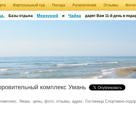
рта
Виртуальный тур
Погода
Развлечения
Отзывы
Фото
а.
Меркурий
Чайка
Базы отдыха
и
дарят Вам 11-й день в подар
оровительный комплекс Умань
омплекс, Умань: цены, фото, отзывы, адрес. Гостиница Спортивно-оздо