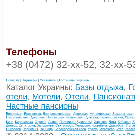
Телефоны
+38 (0472) 32-xx-52, 32-xx-5
Новости
|
Партнеры
|
Фестиваль
|
Гостиницы Украины
Каталог Украины:
Базы отдыха
,
Г
отели
,
Мотели
,
Отели
,
Пансионат
Частные пансионы
Винницкая
,
Волынская
,
Днепропетровская
,
Донецкая
,
Житомирская
,
Закарпатская
Николаевская
,
Одесская
,
Полтавская
,
Ровенская
,
Сумская
,
Тернопольская
,
Харьк
Киев
,
Кирилловка
,
Одесса
,
Львов
,
Паляница (Буковель)
,
Харьков
,
Ялта
,
Коблево
,
Я
Донецк
,
Евпатория
,
Запорожье
,
Святогорск
,
Феодосия
,
Коктебель
,
Драгобрат
,
Поля
Николаев
,
Черновцы
,
Винница
,
Белосарайская коса
,
Урзуф
,
Мукачево
,
Утес
,
Желез