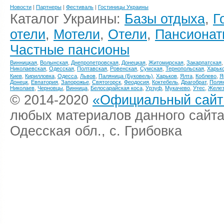
Новости
|
Партнеры
|
Фестиваль
|
Гостиницы Украины
Каталог Украины:
Базы отдыха
,
Г
отели
,
Мотели
,
Отели
,
Пансионат
Частные пансионы
Винницкая
,
Волынская
,
Днепропетровская
,
Донецкая
,
Житомирская
,
Закарпатская
Николаевская
,
Одесская
,
Полтавская
,
Ровенская
,
Сумская
,
Тернопольская
,
Харьк
Киев
,
Кирилловка
,
Одесса
,
Львов
,
Паляница (Буковель)
,
Харьков
,
Ялта
,
Коблево
,
Я
Донецк
,
Евпатория
,
Запорожье
,
Святогорск
,
Феодосия
,
Коктебель
,
Драгобрат
,
Поля
Николаев
,
Черновцы
,
Винница
,
Белосарайская коса
,
Урзуф
,
Мукачево
,
Утес
,
Желез
© 2014-2020
«Официальный сайт 
любых материалов данного сайта
Одесская обл., с. Грибовка