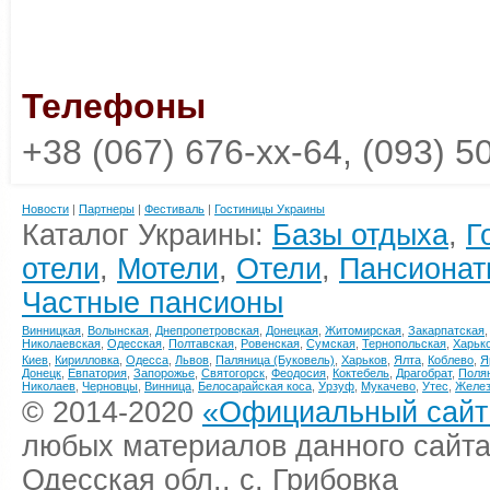
Телефоны
+38 (067) 676-xx-64, (093) 5
Новости
|
Партнеры
|
Фестиваль
|
Гостиницы Украины
Каталог Украины:
Базы отдыха
,
Г
отели
,
Мотели
,
Отели
,
Пансионат
Частные пансионы
Винницкая
,
Волынская
,
Днепропетровская
,
Донецкая
,
Житомирская
,
Закарпатская
Николаевская
,
Одесская
,
Полтавская
,
Ровенская
,
Сумская
,
Тернопольская
,
Харьк
Киев
,
Кирилловка
,
Одесса
,
Львов
,
Паляница (Буковель)
,
Харьков
,
Ялта
,
Коблево
,
Я
Донецк
,
Евпатория
,
Запорожье
,
Святогорск
,
Феодосия
,
Коктебель
,
Драгобрат
,
Поля
Николаев
,
Черновцы
,
Винница
,
Белосарайская коса
,
Урзуф
,
Мукачево
,
Утес
,
Желез
© 2014-2020
«Официальный сайт 
любых материалов данного сайта
Одесская обл., с. Грибовка