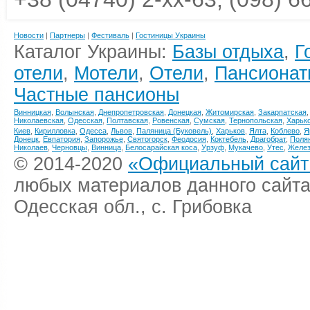
Новости
|
Партнеры
|
Фестиваль
|
Гостиницы Украины
Каталог Украины:
Базы отдыха
,
Г
отели
,
Мотели
,
Отели
,
Пансионат
Частные пансионы
Винницкая
,
Волынская
,
Днепропетровская
,
Донецкая
,
Житомирская
,
Закарпатская
Николаевская
,
Одесская
,
Полтавская
,
Ровенская
,
Сумская
,
Тернопольская
,
Харьк
Киев
,
Кирилловка
,
Одесса
,
Львов
,
Паляница (Буковель)
,
Харьков
,
Ялта
,
Коблево
,
Я
Донецк
,
Евпатория
,
Запорожье
,
Святогорск
,
Феодосия
,
Коктебель
,
Драгобрат
,
Поля
Николаев
,
Черновцы
,
Винница
,
Белосарайская коса
,
Урзуф
,
Мукачево
,
Утес
,
Желез
© 2014-2020
«Официальный сайт 
любых материалов данного сайта
Одесская обл., с. Грибовка