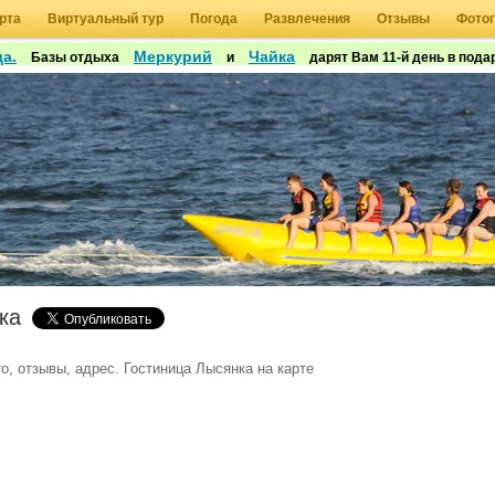
рта
Виртуальный тур
Погода
Развлечения
Отзывы
Фото
а.
Меркурий
Чайка
Базы отдыха
и
дарят Вам 11-й день в подар
ка
о, отзывы, адрес. Гостиница Лысянка на карте