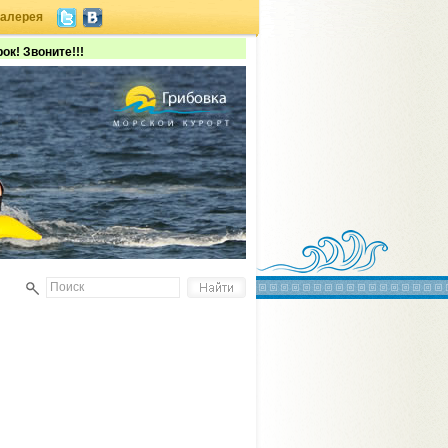
галерея
ок! Звоните!!!