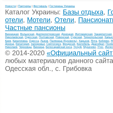
Новости
|
Партнеры
|
Фестиваль
|
Гостиницы Украины
Каталог Украины:
Базы отдыха
,
Г
отели
,
Мотели
,
Отели
,
Пансионат
Частные пансионы
Винницкая
,
Волынская
,
Днепропетровская
,
Донецкая
,
Житомирская
,
Закарпатская
Николаевская
,
Одесская
,
Полтавская
,
Ровенская
,
Сумская
,
Тернопольская
,
Харьк
Киев
,
Кирилловка
,
Одесса
,
Львов
,
Паляница (Буковель)
,
Харьков
,
Ялта
,
Коблево
,
Я
Донецк
,
Евпатория
,
Запорожье
,
Святогорск
,
Феодосия
,
Коктебель
,
Драгобрат
,
Поля
Николаев
,
Черновцы
,
Винница
,
Белосарайская коса
,
Урзуф
,
Мукачево
,
Утес
,
Желез
© 2014-2020
«Официальный сайт 
любых материалов данного сайта
Одесская обл., с. Грибовка