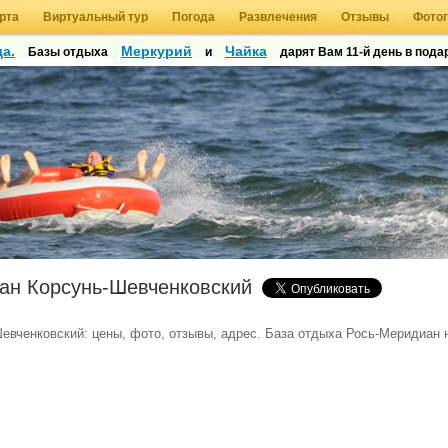
рта
Виртуальный тур
Погода
Развлечения
Отзывы
Фото
а.
Меркурий
Чайка
Базы отдыха
и
дарят Вам 11-й день в подар
ан Корсунь-Шевченковский
евченковский: цены, фото, отзывы, адрес. База отдыха Рось-Меридиан 