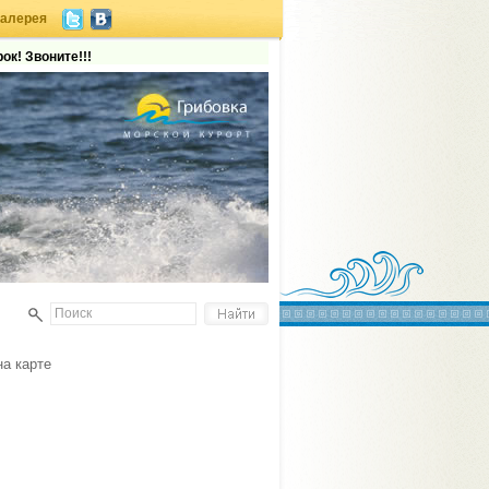
галерея
ок! Звоните!!!
на карте