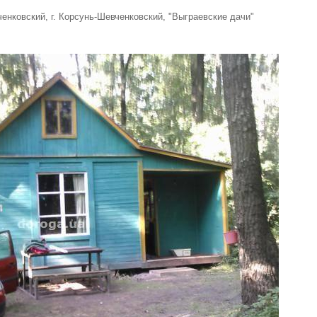
ченковский, г. Корсунь-Шевченковский, "Выграевские дачи"