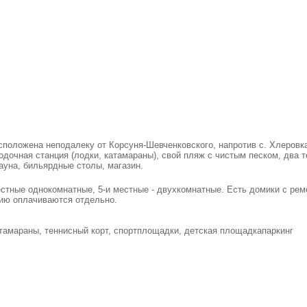
положена неподалеку от Корсуня-Шевченковского, напротив с. Хлеровка
одочная станция (лодки, катамараны), свой пляж с чистым песком, два 
ауна, бильярдные столы, магазин.
стные однокомнатные, 5-и местные - двухкомнатные. Есть домики с рем
рию оплачиваются отдельно.
атамараны, теннисный корт, спортплощадки, детская площадкапаркинг