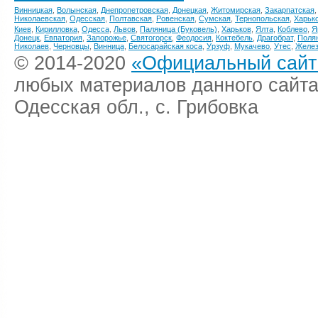
Винницкая
,
Волынская
,
Днепропетровская
,
Донецкая
,
Житомирская
,
Закарпатская
Николаевская
,
Одесская
,
Полтавская
,
Ровенская
,
Сумская
,
Тернопольская
,
Харьк
Киев
,
Кирилловка
,
Одесса
,
Львов
,
Паляница (Буковель)
,
Харьков
,
Ялта
,
Коблево
,
Я
Донецк
,
Евпатория
,
Запорожье
,
Святогорск
,
Феодосия
,
Коктебель
,
Драгобрат
,
Поля
Николаев
,
Черновцы
,
Винница
,
Белосарайская коса
,
Урзуф
,
Мукачево
,
Утес
,
Желез
© 2014-2020
«Официальный сайт 
любых материалов данного сайта
Одесская обл., с. Грибовка