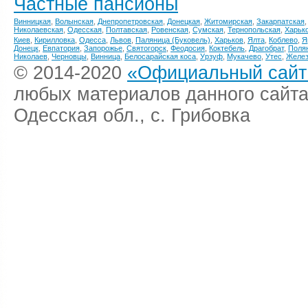
Частные пансионы
Винницкая
,
Волынская
,
Днепропетровская
,
Донецкая
,
Житомирская
,
Закарпатская
Николаевская
,
Одесская
,
Полтавская
,
Ровенская
,
Сумская
,
Тернопольская
,
Харьк
Киев
,
Кирилловка
,
Одесса
,
Львов
,
Паляница (Буковель)
,
Харьков
,
Ялта
,
Коблево
,
Я
Донецк
,
Евпатория
,
Запорожье
,
Святогорск
,
Феодосия
,
Коктебель
,
Драгобрат
,
Поля
Николаев
,
Черновцы
,
Винница
,
Белосарайская коса
,
Урзуф
,
Мукачево
,
Утес
,
Желез
© 2014-2020
«Официальный сайт 
любых материалов данного сайта
Одесская обл., с. Грибовка