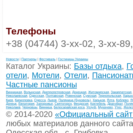
Телефоны
+38 (04744) 3-xx-02, 3-xx-89
Новости
|
Партнеры
|
Фестиваль
|
Гостиницы Украины
Каталог Украины:
Базы отдыха
,
Г
отели
,
Мотели
,
Отели
,
Пансионат
Частные пансионы
Винницкая
,
Волынская
,
Днепропетровская
,
Донецкая
,
Житомирская
,
Закарпатская
Николаевская
,
Одесская
,
Полтавская
,
Ровенская
,
Сумская
,
Тернопольская
,
Харьк
Киев
,
Кирилловка
,
Одесса
,
Львов
,
Паляница (Буковель)
,
Харьков
,
Ялта
,
Коблево
,
Я
Донецк
,
Евпатория
,
Запорожье
,
Святогорск
,
Феодосия
,
Коктебель
,
Драгобрат
,
Поля
Николаев
,
Черновцы
,
Винница
,
Белосарайская коса
,
Урзуф
,
Мукачево
,
Утес
,
Желез
© 2014-2020
«Официальный сайт 
любых материалов данного сайта
Одесская обл., с. Грибовка