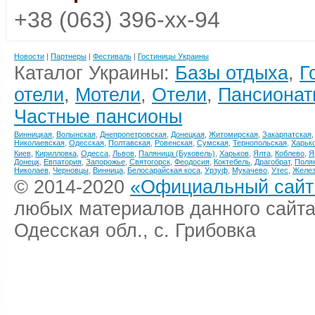
+38 (063) 396-xx-94
Новости
|
Партнеры
|
Фестиваль
|
Гостиницы Украины
Каталог Украины:
Базы отдыха
,
Г
отели
,
Мотели
,
Отели
,
Пансионат
Частные пансионы
Винницкая
,
Волынская
,
Днепропетровская
,
Донецкая
,
Житомирская
,
Закарпатская
Николаевская
,
Одесская
,
Полтавская
,
Ровенская
,
Сумская
,
Тернопольская
,
Харьк
Киев
,
Кирилловка
,
Одесса
,
Львов
,
Паляница (Буковель)
,
Харьков
,
Ялта
,
Коблево
,
Я
Донецк
,
Евпатория
,
Запорожье
,
Святогорск
,
Феодосия
,
Коктебель
,
Драгобрат
,
Поля
Николаев
,
Черновцы
,
Винница
,
Белосарайская коса
,
Урзуф
,
Мукачево
,
Утес
,
Желез
© 2014-2020
«Официальный сайт 
любых материалов данного сайта
Одесская обл., с. Грибовка