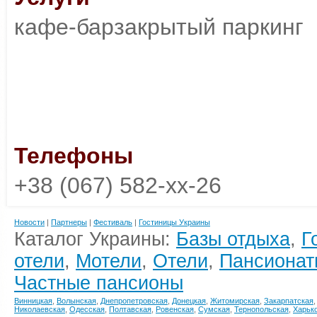
кафе-барзакрытый паркинг
Телефоны
+38 (067) 582-xx-26
Новости
|
Партнеры
|
Фестиваль
|
Гостиницы Украины
Каталог Украины:
Базы отдыха
,
Г
отели
,
Мотели
,
Отели
,
Пансионат
Частные пансионы
Винницкая
,
Волынская
,
Днепропетровская
,
Донецкая
,
Житомирская
,
Закарпатская
Николаевская
,
Одесская
,
Полтавская
,
Ровенская
,
Сумская
,
Тернопольская
,
Харьк