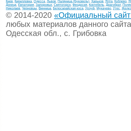
Киев
,
Кирилловка
,
Одесса
,
Львов
,
Паляница (Буковель)
,
Харьков
,
Ялта
,
Коблево
,
Я
Донецк
,
Евпатория
,
Запорожье
,
Святогорск
,
Феодосия
,
Коктебель
,
Драгобрат
,
Поля
Николаев
,
Черновцы
,
Винница
,
Белосарайская коса
,
Урзуф
,
Мукачево
,
Утес
,
Желез
© 2014-2020
«Официальный сайт 
любых материалов данного сайта
Одесская обл., с. Грибовка