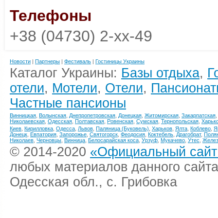
Телефоны
+38 (04730) 2-xx-49
Новости
|
Партнеры
|
Фестиваль
|
Гостиницы Украины
Каталог Украины:
Базы отдыха
,
Г
отели
,
Мотели
,
Отели
,
Пансионат
Частные пансионы
Винницкая
,
Волынская
,
Днепропетровская
,
Донецкая
,
Житомирская
,
Закарпатская
Николаевская
,
Одесская
,
Полтавская
,
Ровенская
,
Сумская
,
Тернопольская
,
Харьк
Киев
,
Кирилловка
,
Одесса
,
Львов
,
Паляница (Буковель)
,
Харьков
,
Ялта
,
Коблево
,
Я
Донецк
,
Евпатория
,
Запорожье
,
Святогорск
,
Феодосия
,
Коктебель
,
Драгобрат
,
Поля
Николаев
,
Черновцы
,
Винница
,
Белосарайская коса
,
Урзуф
,
Мукачево
,
Утес
,
Желез
© 2014-2020
«Официальный сайт 
любых материалов данного сайта
Одесская обл., с. Грибовка